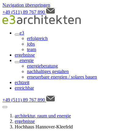
Navigation überspringen
+49 (511) 89 767 890
e3
erfolgreich
jobs
team
ergebnisse
energie
energieberatung
nachhaltiges gestalten
erneuerbare energien / solares bauen
echtzeit
erreichbar
+49 (511) 89 767 890
architektur, raum und energie
ergebnisse
Hochhaus Hannover-Kleefeld