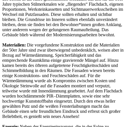
Jahre typischen Stilmerkmalen wie „fliegendes“ Flachdach, eigenen
Proportionen, Werksteinkassetten und Sichtmauerwerksscheiben im
Wechsel mit Putzfassaden. Diese sollten erhalten und sichtbar
bleiben. Die Grundrisse im Inneren sollten ebenfalls unverändert
bleiben, denn sie finden bei den Bewohner*innen großen Anklang,
unter anderem wegen der gelungenen Raumaufteilung. Das
Gebäude blieb während der Modernisierungsarbeiten bewohnt.
Materialien:
Die vorgefundene Konstruktion und die Materialien
der 50er Jahre sind zwar überwiegend unbedenklich, weisen aber in
Bezug auf Wärmedämmung, Speicherfähigkeit und das
entsprechende Raumklima einige gravierende Mängel auf. Hinzu
kamen bereits des öfteren aufgetretene Feuchtigkeitsschäden und
Schimmelbildung in den Räumen. Die Fassaden wiesen bereits
einige Konstruktions- und Feuchteschäden auf. Für die
Wärmedämmung wurde als Kompromiss zwischen Kosten und
Ökologie Steinwolle auf die Fassaden montiert und verputzt,
teilweise wurde mit Innendämmung gearbeitet. Auf dem Flachdach
wurden hochdämmende PIR–Dämmplatten, sowie eine sehr
hochwertige Kunststoffbahn eingesetzt. Durch den etwas heller
gewählten Putz und die weißen Fensterlaibungen macht das
Gebäude einen sehr freundlichen Eindruck und erfreut sich großer
Beliebtheit, es genießt sein neues Ansehen!
Energie:
Neben der Energieeinsparung, die in der Folge zu