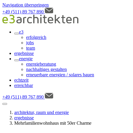
Navigation überspringen
+49 (511) 89 767 890
e3
erfolgreich
jobs
team
ergebnisse
energie
energieberatung
nachhaltiges gestalten
erneuerbare energien / solares bauen
echtzeit
erreichbar
+49 (511) 89 767 890
architektur, raum und energie
ergebnisse
Mehrfamilienwohnhaus mit 50er Charme