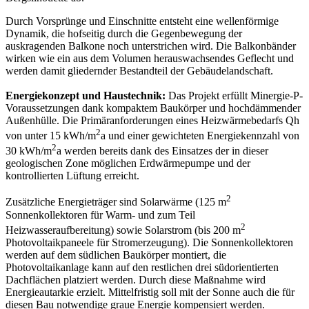
Durch Vorsprünge und Einschnitte entsteht eine wellenförmige
Dynamik, die hofseitig durch die Gegenbewegung der
auskragenden Balkone noch unterstrichen wird. Die Balkonbänder
wirken wie ein aus dem Volumen herauswachsendes Geflecht und
werden damit gliedernder Bestandteil der Gebäudelandschaft.
Energiekonzept und Haustechnik:
Das Projekt erfüllt Minergie-P-
Voraussetzungen dank kompaktem Baukörper und hochdämmender
Außenhülle. Die Primäranforderungen eines Heizwärmebedarfs Qh
2
von unter 15 kWh/m
a und einer gewichteten Energiekennzahl von
2
30 kWh/m
a werden bereits dank des Einsatzes der in dieser
geologischen Zone möglichen Erdwärmepumpe und der
kontrollierten Lüftung erreicht.
2
Zusätzliche Energieträger sind Solarwärme (125 m
Sonnenkollektoren für Warm- und zum Teil
2
Heizwasseraufbereitung) sowie Solarstrom (bis 200 m
Photovoltaikpaneele für Stromerzeugung). Die Sonnenkollektoren
werden auf dem südlichen Baukörper montiert, die
Photovoltaikanlage kann auf den restlichen drei südorientierten
Dachflächen platziert werden. Durch diese Maßnahme wird
Energieautarkie erzielt. Mittelfristig soll mit der Sonne auch die für
diesen Bau notwendige graue Energie kompensiert werden.