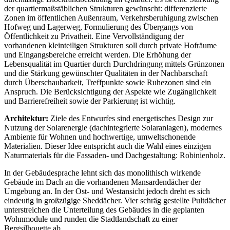
der quartiermaßstäblichen Strukturen gewünscht: differenzierte
Zonen im öffentlichen Außenraum, Verkehrsberuhigung zwischen
Hofweg und Lagerweg, Formulierung des Übergangs von
Öffentlichkeit zu Privatheit. Eine Vervollständigung der
vorhandenen kleinteiligen Strukturen soll durch private Hofräume
und Eingangsbereiche erreicht werden. Die Erhöhung der
Lebensqualität im Quartier durch Durchdringung mittels Grünzonen
und die Stärkung gewünschter Qualitäten in der Nachbarschaft
durch Überschaubarkeit, Treffpunkte sowie Ruhezonen sind ein
Anspruch. Die Berücksichtigung der Aspekte wie Zugänglichkeit
und Barrierefreiheit sowie der Parkierung ist wichtig.
Architektur:
Ziele des Entwurfes sind energetisches Design zur
Nutzung der Solarenergie (dachintegrierte Solaranlagen), modernes
Ambiente für Wohnen und hochwertige, umweltschonende
Materialien. Dieser Idee entspricht auch die Wahl eines einzigen
Naturmaterials für die Fassaden- und Dachgestaltung: Robinienholz.
In der Gebäudesprache lehnt sich das monolithisch wirkende
Gebäude im Dach an die vorhandenen Mansardendächer der
Umgebung an. In der Ost- und Westansicht jedoch dreht es sich
eindeutig in großzügige Sheddächer. Vier schräg gestellte Pultdächer
unterstreichen die Unterteilung des Gebäudes in die geplanten
Wohnmodule und runden die Stadtlandschaft zu einer
Bergsilhouette ab.