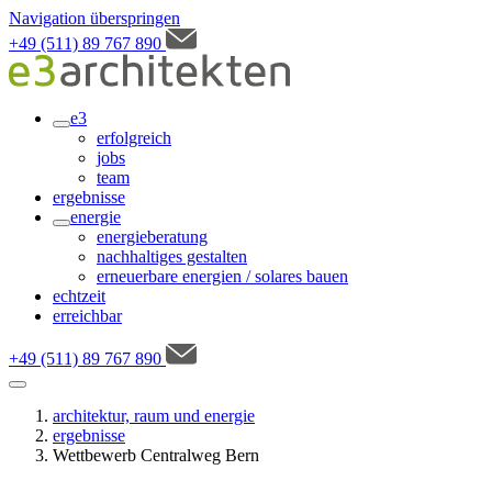
Navigation überspringen
+49 (511) 89 767 890
e3
erfolgreich
jobs
team
ergebnisse
energie
energieberatung
nachhaltiges gestalten
erneuerbare energien / solares bauen
echtzeit
erreichbar
+49 (511) 89 767 890
architektur, raum und energie
ergebnisse
Wettbewerb Centralweg Bern